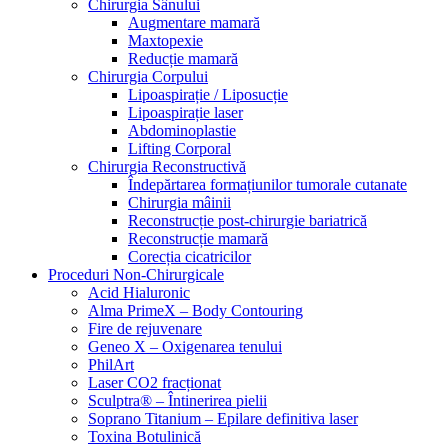
Chirurgia Sânului
Augmentare mamară
Maxtopexie
Reducție mamară
Chirurgia Corpului
Lipoaspirație / Liposucție
Lipoaspirație laser
Abdominoplastie
Lifting Corporal
Chirurgia Reconstructivă
Îndepărtarea formațiunilor tumorale cutanate
Chirurgia mâinii
Reconstrucție post-chirurgie bariatrică
Reconstrucție mamară
Corecția cicatricilor
Proceduri Non-Chirurgicale
Acid Hialuronic
Alma PrimeX – Body Contouring
Fire de rejuvenare
Geneo X – Oxigenarea tenului
PhilArt
Laser CO2 fracționat
Sculptra® – Întinerirea pielii
Soprano Titanium – Epilare definitiva laser
Toxina Botulinică