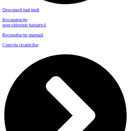
Descoperă mai mult
Reconstrucție
post-chirurgie bariatrică
Reconstrucție mamară
Corecția cicatricilor