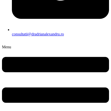
consultatii@dradrianalexandru.ro
Menu