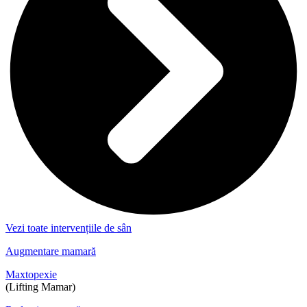
Vezi toate intervențiile de sân
Augmentare mamară
Maxtopexie
(Lifting Mamar)