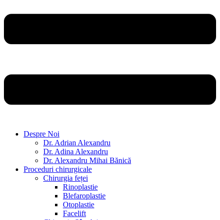
Despre Noi
Dr. Adrian Alexandru
Dr. Adina Alexandru
Dr. Alexandru Mihai Bănică
Proceduri chirurgicale
Chirurgia feței
Rinoplastie
Blefaroplastie
Otoplastie
Facelift