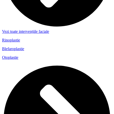
Vezi toate intervențiile faciale
Rinoplastie
Blefaroplastie
Otoplastie