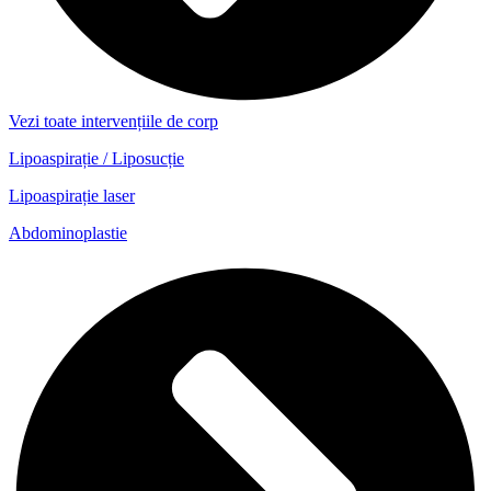
Vezi toate intervențiile de corp
Lipoaspirație / Liposucție
Lipoaspirație laser
Abdominoplastie