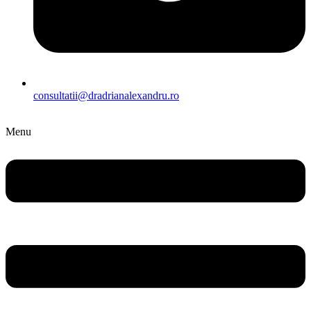
consultatii@dradrianalexandru.ro
Menu