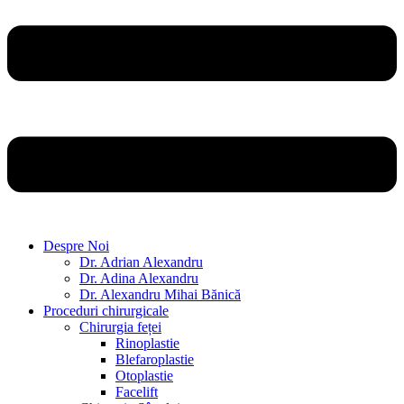
Despre Noi
Dr. Adrian Alexandru
Dr. Adina Alexandru
Dr. Alexandru Mihai Bănică
Proceduri chirurgicale
Chirurgia feței
Rinoplastie
Blefaroplastie
Otoplastie
Facelift