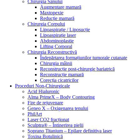
Chirurgia Sânului
Augmentare mamară
Maxtopexie
Reducție mamară
Chirurgia Corpului
Lipoaspirație / Liposucție
Lipoaspirație laser
Abdominoplastie
Lifting Corporal
Chirurgia Reconstructivă
Îndepărtarea formațiunilor tumorale cutanate
Chirurgia mâinii
Reconstrucție post-chirurgie bariatrică
Reconstrucție mamară
Corecția cicatricilor
Proceduri Non-Chirurgicale
Acid Hialuronic
Alma PrimeX – Body Contouring
Fire de rejuvenare
Geneo X – Oxigenarea tenului
PhilArt
Laser CO2 fracționat
Sculptra® – Întinerirea pielii
Soprano Titanium – Epilare definitiva laser
Toxina Botulinică