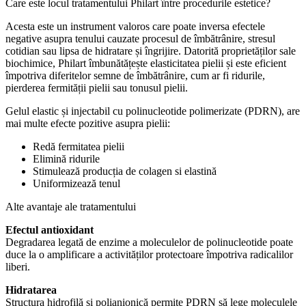
Care este locul tratamentului Philart între procedurile estetice?
Acesta este un instrument valoros care poate inversa efectele
negative asupra tenului cauzate procesul de îmbătrânire, stresul
cotidian sau lipsa de hidratare și îngrijire. Datorită proprietăților sale
biochimice, Philart îmbunătățește elasticitatea pielii și este eficient
împotriva diferitelor semne de îmbătrânire, cum ar fi ridurile,
pierderea fermității pielii sau tonusul pielii.
Gelul elastic și injectabil cu polinucleotide polimerizate (PDRN), are
mai multe efecte pozitive asupra pielii:
Redă fermitatea pielii
Elimină ridurile
Stimulează producția de colagen si elastină
Uniformizează tenul
Alte avantaje ale tratamentului
Efectul antioxidant
Degradarea legată de enzime a moleculelor de polinucleotide poate
duce la o amplificare a activităților protectoare împotriva radicalilor
liberi.
Hidratarea
Structura hidrofilă și polianionică permite PDRN să lege moleculele