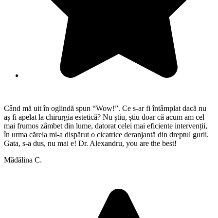
Când mă uit în oglindă spun “Wow!”. Ce s-ar fi întâmplat dacă nu
aș fi apelat la chirurgia estetică? Nu știu, știu doar că acum am cel
mai frumos zâmbet din lume, datorat celei mai eficiente intervenții,
în urma căreia mi-a dispărut o cicatrice deranjantă din dreptul gurii.
Gata, s-a dus, nu mai e! Dr. Alexandru, you are the best!
Mădălina C.