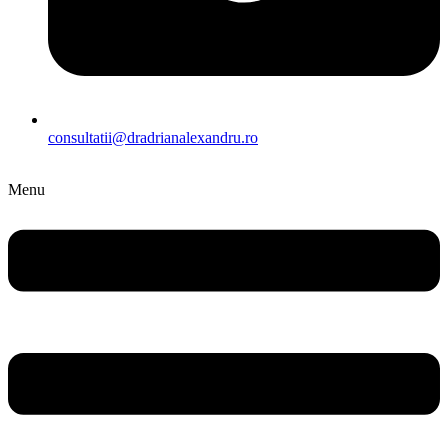
consultatii@dradrianalexandru.ro
Menu