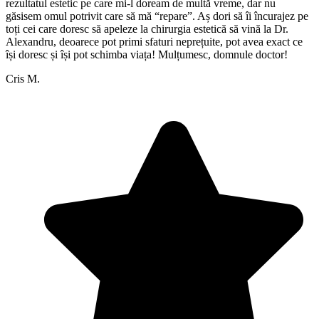
rezultatul estetic pe care mi-l doream de multă vreme, dar nu
găsisem omul potrivit care să mă “repare”. Aș dori să îi încurajez pe
toți cei care doresc să apeleze la chirurgia estetică să vină la Dr.
Alexandru, deoarece pot primi sfaturi neprețuite, pot avea exact ce
își doresc și își pot schimba viața! Mulțumesc, domnule doctor!
Cris M.