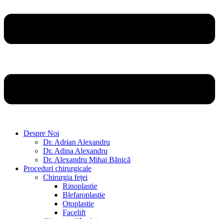
Despre Noi
Dr. Adrian Alexandru
Dr. Adina Alexandru
Dr. Alexandru Mihai Bănică
Proceduri chirurgicale
Chirurgia feței
Rinoplastie
Blefaroplastie
Otoplastie
Facelift