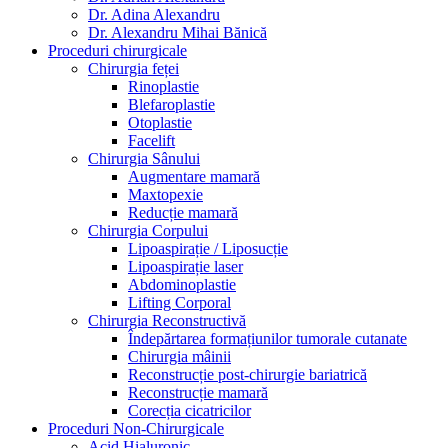
Dr. Adina Alexandru
Dr. Alexandru Mihai Bănică
Proceduri chirurgicale
Chirurgia feței
Rinoplastie
Blefaroplastie
Otoplastie
Facelift
Chirurgia Sânului
Augmentare mamară
Maxtopexie
Reducție mamară
Chirurgia Corpului
Lipoaspirație / Liposucție
Lipoaspirație laser
Abdominoplastie
Lifting Corporal
Chirurgia Reconstructivă
Îndepărtarea formațiunilor tumorale cutanate
Chirurgia mâinii
Reconstrucție post-chirurgie bariatrică
Reconstrucție mamară
Corecția cicatricilor
Proceduri Non-Chirurgicale
Acid Hialuronic