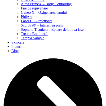
Alma PrimeX – Body Contouring
Fire de rejuvenare
Geneo X – Oxigenarea tenului
PhilArt
Laser CO2 fracționat
Sculptra® – Întinerirea pielii
Soprano Titanium – Epilare definitiva laser
Toxina Botulinică
Terapia Vampir
Skincare
Prețuri
Blog