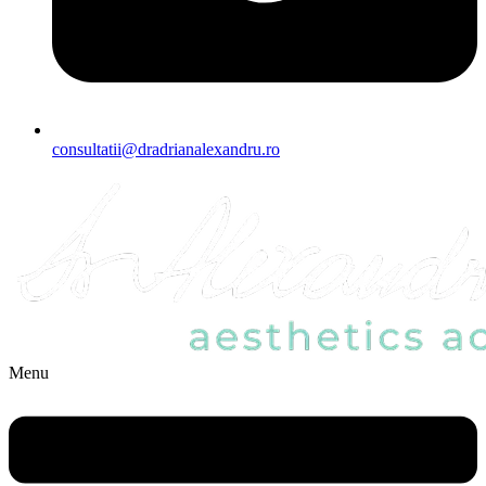
consultatii@dradrianalexandru.ro
Menu