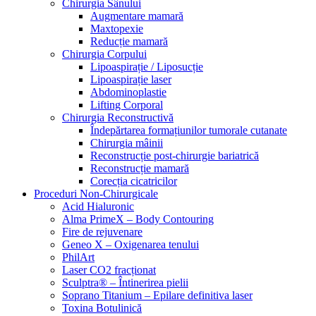
Chirurgia Sânului
Augmentare mamară
Maxtopexie
Reducție mamară
Chirurgia Corpului
Lipoaspirație / Liposucție
Lipoaspirație laser
Abdominoplastie
Lifting Corporal
Chirurgia Reconstructivă
Îndepărtarea formațiunilor tumorale cutanate
Chirurgia mâinii
Reconstrucție post-chirurgie bariatrică
Reconstrucție mamară
Corecția cicatricilor
Proceduri Non-Chirurgicale
Acid Hialuronic
Alma PrimeX – Body Contouring
Fire de rejuvenare
Geneo X – Oxigenarea tenului
PhilArt
Laser CO2 fracționat
Sculptra® – Întinerirea pielii
Soprano Titanium – Epilare definitiva laser
Toxina Botulinică