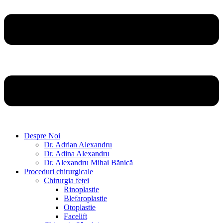
Despre Noi
Dr. Adrian Alexandru
Dr. Adina Alexandru
Dr. Alexandru Mihai Bănică
Proceduri chirurgicale
Chirurgia feței
Rinoplastie
Blefaroplastie
Otoplastie
Facelift