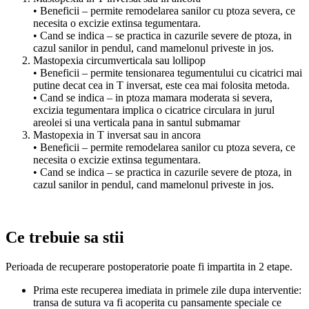
• Beneficii – permite remodelarea sanilor cu ptoza severa, ce
necesita o excizie extinsa tegumentara.
• Cand se indica – se practica in cazurile severe de ptoza, in
cazul sanilor in pendul, cand mamelonul priveste in jos.
Mastopexia circumverticala sau lollipop
• Beneficii – permite tensionarea tegumentului cu cicatrici mai
putine decat cea in T inversat, este cea mai folosita metoda.
• Cand se indica – in ptoza mamara moderata si severa,
excizia tegumentara implica o cicatrice circulara in jurul
areolei si una verticala pana in santul submamar
Mastopexia in T inversat sau in ancora
• Beneficii – permite remodelarea sanilor cu ptoza severa, ce
necesita o excizie extinsa tegumentara.
• Cand se indica – se practica in cazurile severe de ptoza, in
cazul sanilor in pendul, cand mamelonul priveste in jos.
Ce trebuie sa stii
Perioada de recuperare postoperatorie poate fi impartita in 2 etape.
Prima este recuperea imediata in primele zile dupa interventie:
transa de sutura va fi acoperita cu pansamente speciale ce