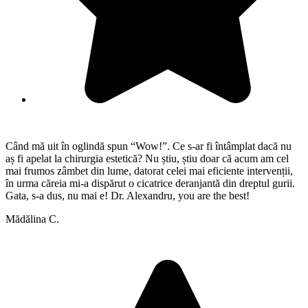
Când mă uit în oglindă spun “Wow!”. Ce s-ar fi întâmplat dacă nu
aș fi apelat la chirurgia estetică? Nu știu, știu doar că acum am cel
mai frumos zâmbet din lume, datorat celei mai eficiente intervenții,
în urma căreia mi-a dispărut o cicatrice deranjantă din dreptul gurii.
Gata, s-a dus, nu mai e! Dr. Alexandru, you are the best!
Mădălina C.