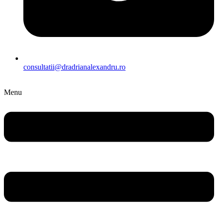
consultatii@dradrianalexandru.ro
Menu