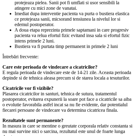
protejeaza pielea. Sanii pot fi umflati si usor sensibili la
atingere cu mici zone de vanatai.
Imediat dupa interventie pacienta va purta o bustiera elastica
ce protejeaza sanii, micsorand tensiunea la nivelul lor si
edemul postoperator.
A doua etapa reprezinta primele saptamani in care progresiv
pacienta va relua efortul fizic evitand insa sala si efortul fizic
intens primele 2 luni.
Bustiera va fi purtata timp permanent in primele 2 luni
Întrebări frecvente:
Care este perioada de vindecare a cicatricilor?
E regula perioada de vindecare este de 14-21 zile. Aceasta perioada
depinde si de tehnica aleasa precum si de starea locala a tesuturilor.
Cicatricile vor fi vizibile?
Plasarea cicatricilor in santuri, tehnica de sutura, tratamentul
postoperator, evitarea expunerii la soare pot face a cicatricile sa aiba
o evolutie favorabila astfel incat sa nu fie evidente, dar potentialul
fiecarei persoane de vindecare va determina cicatricea finala.
Rezultatele sunt permanente?
In masura in care se mentine o greutate corporala relativ constanta si
nu mai survine nici o sarcina, rezultatul este unul de foarte lunga